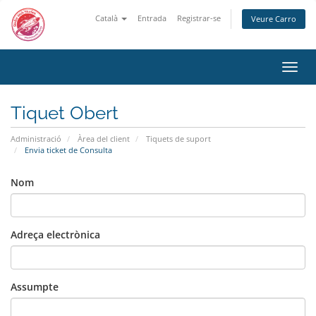
Català
Entrada
Registrar-se
Veure Carro
Canv
la
nave
Tiquet Obert
Administració
Àrea del client
Tiquets de suport
Envia ticket de Consulta
Nom
Adreça electrònica
Assumpte