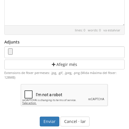
lines: 0 words: 0
va estalviar
Adjunts
Afegir més
Extensions de fitxer permeses: .jpg, .gif, .jpeg, .png (Mida màxima del fitxer:
128MB)
Cancel · lar